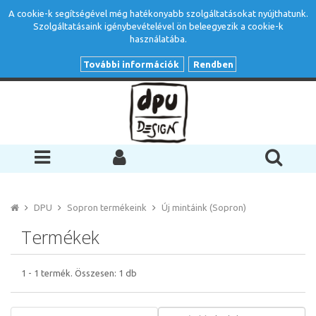
A cookie-k segítségével még hatékonyabb szolgáltatásokat nyújthatunk.
Szolgáltatásaink igénybevételével ön beleegyezik a cookie-k
használatába.
További információk
Rendben
DPU
Sopron termékeink
Új mintáink (Sopron)
Termékek
1
-
1
termék. Összesen:
1
db